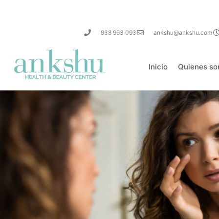
938 963 093
ankshu@ankshu.com
Inicio
Quienes s