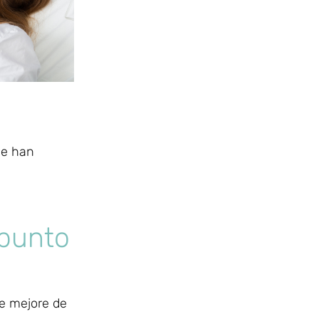
ue han
 punto
ue mejore de