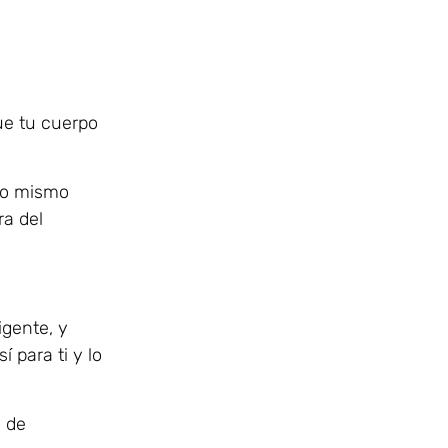
ue tu cuerpo
 lo mismo
ra del
igente, y
 para ti y lo
o de