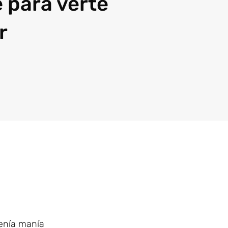
e para verte
r
tenía manía