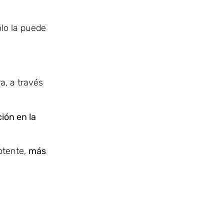
ólo la puede
a, a través
ión en la
otente,
más