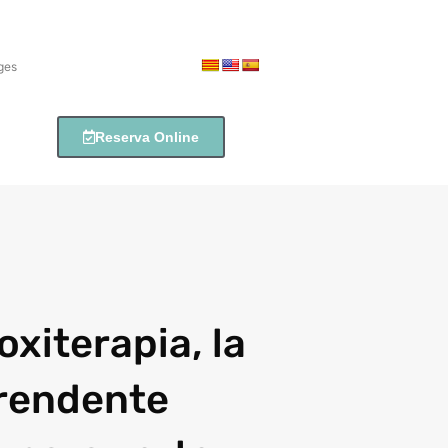
tges
Reserva Online
xiterapia, la
rendente