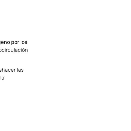
eno por los
ocirculación
shacer las
la