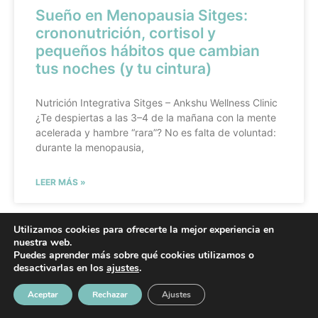
Sueño en Menopausia Sitges:
crononutrición, cortisol y
pequeños hábitos que cambian
tus noches (y tu cintura)
Nutrición Integrativa Sitges – Ankshu Wellness Clinic
¿Te despiertas a las 3–4 de la mañana con la mente
acelerada y hambre “rara”? No es falta de voluntad:
durante la menopausia,
LEER MÁS »
Utilizamos cookies para ofrecerte la mejor experiencia en
nuestra web.
Puedes aprender más sobre qué cookies utilizamos o
desactivarlas en los
ajustes
.
Aceptar
Rechazar
Ajustes